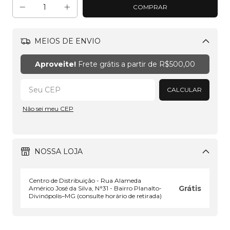
MEIOS DE ENVIO
Alterar CEP
Aproveite!
Frete grátis a partir de
R$500,00
CALCULAR
Não sei meu CEP
NOSSA LOJA
Centro de Distribuição - Rua Alameda
Grátis
Américo José da Silva, N°31 - Bairro Planalto-
Divinópolis–MG (consulte horário de retirada)