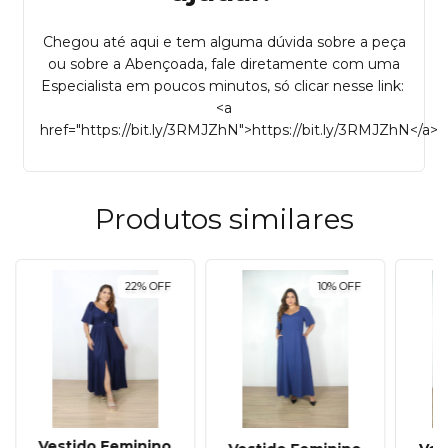
Chegou até aqui e tem alguma dúvida sobre a peça
ou sobre a Abençoada, fale diretamente com uma
Especialista em poucos minutos, só clicar nesse link:
<a
href="https://bit.ly/3RMJZhN">https://bit.ly/3RMJZhN</a>
Produtos similares
22
%
OFF
10
%
OFF
Vestido Feminino