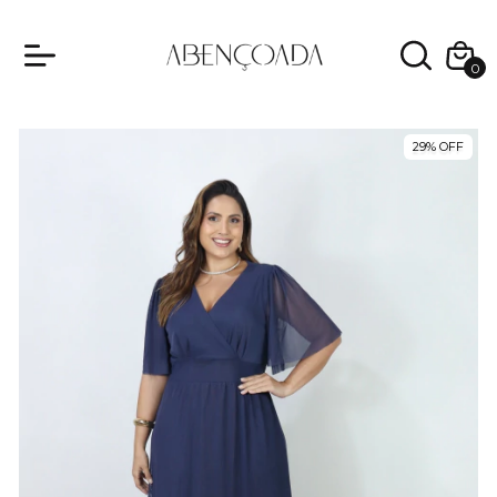
0
29
%
OFF