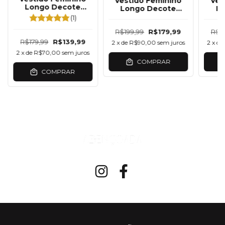
Vestido Feminino
Ves
Longo Decote
Longo Decote
L
Franzido Com Fenda
Coração Manga
Cor
(1)
Frontal
Curta
Deta
R$199,99
R$179,99
R$1
R$179,99
R$139,99
2
x de
R$90,00
sem juros
2
x de
2
x de
R$70,00
sem juros
COMPRAR
COMPRAR