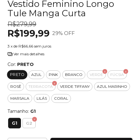
Vestido Feminino Longo
Tule Manga Curta
R$279,99
R$199,99
29
% OFF
3
x de
R$66,66
sem juros
Ver mais detalhes
Cor:
PRETO
PRETO
AZUL
PINK
BRANCO
VERDE
FÚCSIA
ROSÊ
TERRACOTA
VERDE TIFFANY
AZUL MARINHO
MARSALA
LILÁS
CORAL
Tamanho:
G1
G1
G2