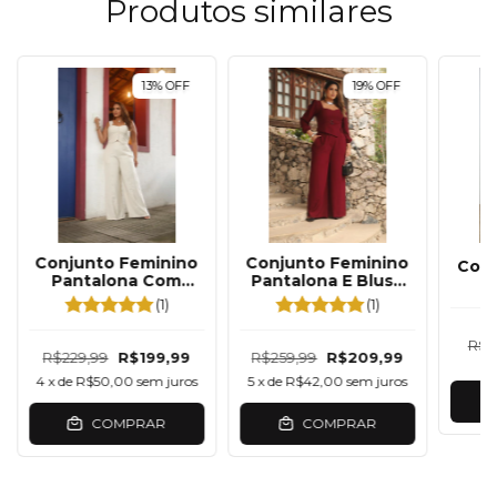
Produtos similares
13
%
OFF
19
%
OFF
Conjunto Feminino
Conjunto Feminino
Conj
Pantalona Com
Pantalona E Blusa
P
Corset Alça Larga
Decote Coração
Cr
(1)
(1)
R$2
R$229,99
R$199,99
R$259,99
R$209,99
4
x de
R$50,00
sem juros
5
x de
R$42,00
sem juros
COMPRAR
COMPRAR