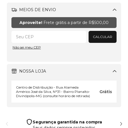
MEIOS DE ENVIO
Alterar CEP
Aproveite!
Frete grátis a partir de
R$500,00
CALCULAR
Não sei meu CEP
NOSSA LOJA
Centro de Distribuição - Rua Alameda
Grátis
Américo José da Silva, N°31 - Bairro Planalto-
Divinópolis–MG (consulte horário de retirada)
Segurança garantida na compra
Seus dados sempre protegidos