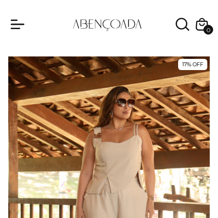
0
17
%
OFF