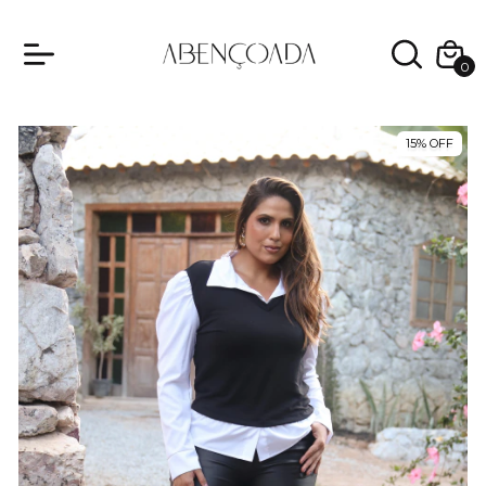
0
15
%
OFF