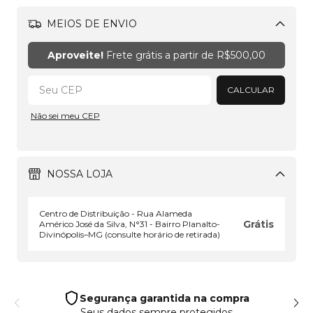
MEIOS DE ENVIO
Alterar CEP
Aproveite!
Frete grátis a partir de
R$500,00
CALCULAR
Não sei meu CEP
NOSSA LOJA
Centro de Distribuição - Rua Alameda
Grátis
Américo José da Silva, N°31 - Bairro Planalto-
Divinópolis–MG (consulte horário de retirada)
Segurança garantida na compra
Seus dados sempre protegidos