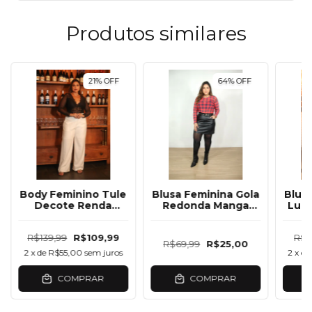
Produtos similares
21
%
OFF
64
%
OFF
Body Feminino Tule
Blusa Feminina Gola
Blus
Decote Renda
Redonda Manga
Lure
Manga Longa
Longa Tule Xadrez
C
R$139,99
R$109,99
R$1
R$69,99
R$25,00
2
x de
R$55,00
sem juros
2
x d
COMPRAR
COMPRAR